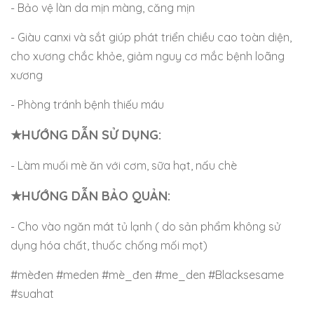
- Bảo vệ làn da mịn màng, căng mịn
- Giàu canxi và sắt giúp phát triển chiều cao toàn diện,
cho xương chắc khỏe, giảm nguy cơ mắc bệnh loãng
xương
- Phòng tránh bệnh thiếu máu
★HƯỚNG DẪN SỬ DỤNG:
- Làm muối mè ăn với cơm, sữa hạt, nấu chè
★HƯỚNG DẪN BẢO QUẢN:
- Cho vào ngăn mát tủ lạnh ( do sản phẩm không sử
dụng hóa chất, thuốc chống mối mọt)
#mèđen #meden #mè_đen #me_den #Blacksesame
#suahat