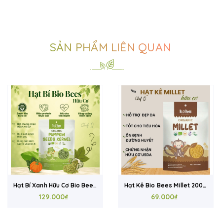
SẢN PHẨM LIÊN QUAN
Hạt Bí Xanh Hữu Cơ Bio Bees
Hạt Kê Bio Bees Millet 200g
200g – Chứng Nhận USDA &
129.000₫
– Nấu Cháo, Làm Bột Ăn
69.000₫
EU Organic, Giàu Dinh Dưỡng
Dặm, Hỗ Trợ Tiêu Hóa Tốt