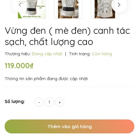
Vừng đen ( mè đen) canh tác
sạch, chất lượng cao
Thương hiệu:
Đang cập nhật
|
Tình trạng:
Còn hàng
119.000₫
Thông tin sản phẩm đang được cập nhật.
Số lượng:
-
+
Thêm vào giỏ hàng