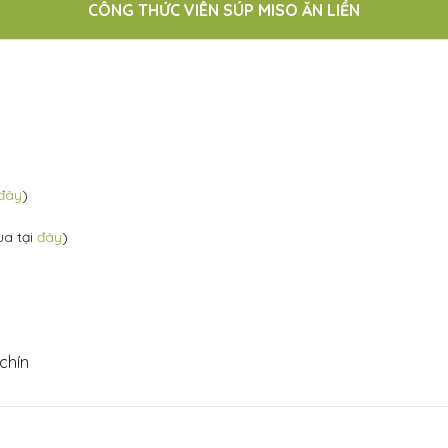
CÔNG THỨC VIÊN SÚP MISO ĂN LIỀN
đây
)
ua tại
đây
)
chín