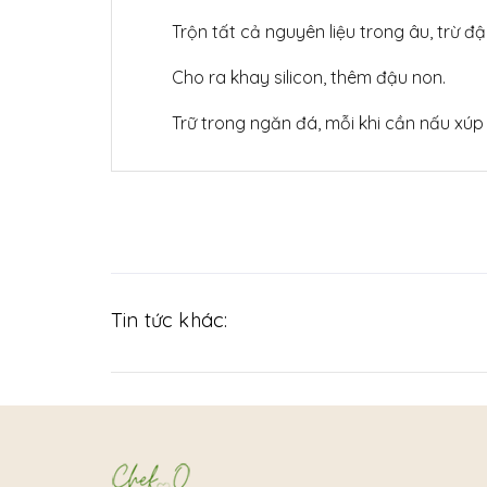
Trộn tất cả nguyên liệu trong âu, trừ đậ
Cho ra khay silicon, thêm đậu non.
Trữ trong ngăn đá, mỗi khi cần nấu xúp 
Tin tức khác: