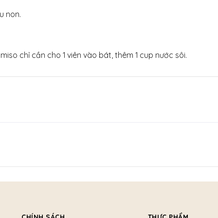
u non.
miso chỉ cần cho 1 viên vào bát, thêm 1 cup nước sôi.
CHÍNH SÁCH
THỰC PHẨM