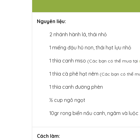
Nguyên liệu:
2 nhánh hành lá, thái nhỏ
1 miếng đậu hũ non, thái hạt lựu nhỏ
1 thìa canh miso
(Các bạn có thể mua tại
1 thìa cà phê hạt nêm
(Các bạn có thể m
1 thìa canh đường phèn
½ cup ngô ngọt
10gr rong biển nấu canh, ngâm và luộc 
Cách làm: