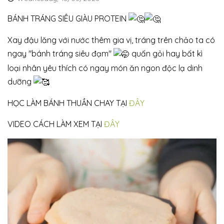
BÁNH TRÁNG SIÊU GIÀU PROTEIN
Xay đậu lăng với nước thêm gia vị, tráng trên chảo ta có
ngay "bánh tráng siêu đạm"
quấn gỏi hay bất kì
loại nhân yêu thích có ngay món ăn ngon độc lạ dinh
dưỡng
HỌC LÀM BÁNH THUẦN CHAY TẠI
ĐÂY
VIDEO CÁCH LÀM XEM TẠI
ĐÂY