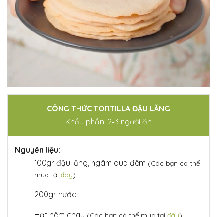
CÔNG THỨC TORTILLA ĐẬU LĂNG
Khẩu phần: 2-3 người ăn
Nguyên liệu:
100gr đậu lăng, ngâm qua đêm
(Các bạn có thể
mua tại
đây
)
200gr nước
Hạt nêm chay
(Các bạn có thể mua tại
đây
)