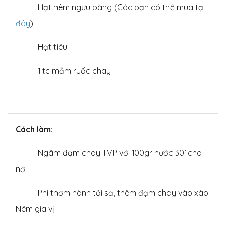
Hạt nêm ngưu bàng (Các bạn có thể mua tại
đây
)
Hạt tiêu
1
tc mắm ruốc chay
Cách làm:
Ngâm đạm chay TVP với 100gr nước 30’ cho
nở
Phi thơm hành tỏi sả, thêm đạm chay vào xào.
Nêm gia vị