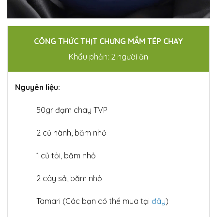
CÔNG THỨC THỊT CHƯNG MẮM TÉP CHAY
Khẩu phần: 2 người ăn
Nguyên liệu:
50gr đạm chay TVP
2 củ hành, băm nhỏ
1 củ tỏi, băm nhỏ
2
cây sả, băm nhỏ
Tamari (Các bạn có thể mua tại
đây
)