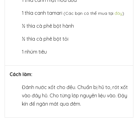
1 thìa canh tamari
(Các bạn có thể mua tại
đây
)
½ thìa cà phê bột hành
½ thìa cà phê bột tỏi
1 nhúm tiêu
Cách làm:
Đánh nước xốt cho đều. Chuẩn bị hũ to, rót xốt
vào đáy hũ. Cho từng lớp nguyên liệu vào. Đậy
kín để ngăn mát qua đêm.