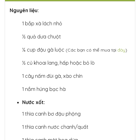
Nguyên liệu:
1 bắp xà lách nhỏ
½ quả dưa chuột
¼ cup đậu gà luộc
(Các bạn có thể mua tại
đây
)
½ củ khoai lang, hấp hoặc bỏ lò
1 cây nấm đùi gà, xào chín
1 nắm húng bạc hà
Nước xốt:
1 thìa canh bơ đậu phộng
1 thìa canh nước chanh/quất
1 thìa canh mật hoa dừa