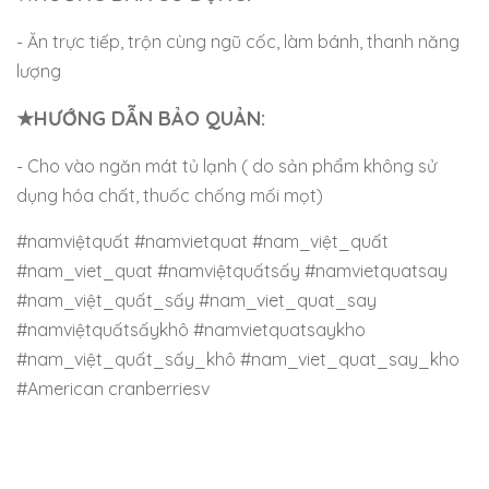
- Ăn trực tiếp, trộn cùng ngũ cốc, làm bánh, thanh năng
lượng
★HƯỚNG DẪN BẢO QUẢN:
- Cho vào ngăn mát tủ lạnh ( do sản phẩm không sử
dụng hóa chất, thuốc chống mối mọt)
#namviệtquất #namvietquat #nam_việt_quất
#nam_viet_quat #namviệtquấtsấy #namvietquatsay
#nam_việt_quất_sấy #nam_viet_quat_say
#namviệtquấtsấykhô #namvietquatsaykho
#nam_việt_quất_sấy_khô #nam_viet_quat_say_kho
#American cranberriesv