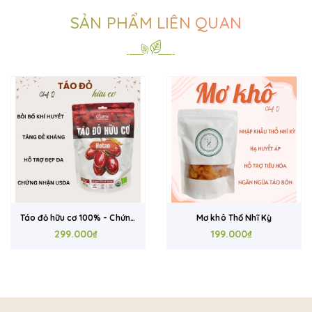
SẢN PHẨM LIÊN QUAN
Mơ khô Thổ Nhĩ Kỳ
Nho khô Iran ngon thượng
199.000₫
hạng nhập khẩu chính ngạch
89.000₫