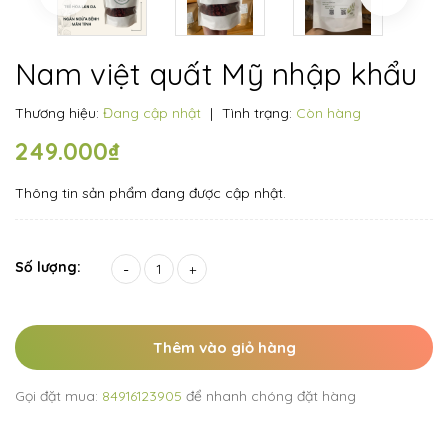
Nam việt quất Mỹ nhập khẩu
Thương hiệu:
Đang cập nhật
|
Tình trạng:
Còn hàng
249.000₫
Thông tin sản phẩm đang được cập nhật.
Số lượng:
-
+
Thêm vào giỏ hàng
Gọi đặt mua:
84916123905
để nhanh chóng đặt hàng