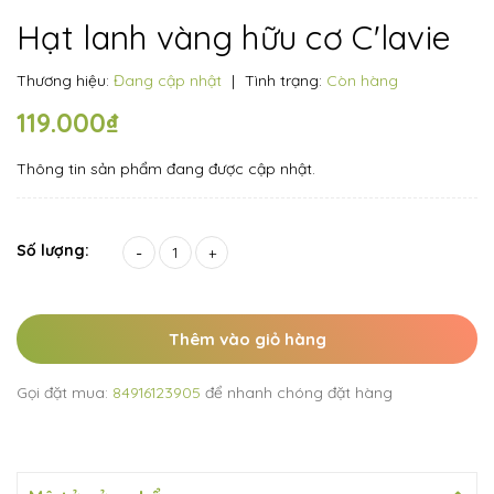
Hạt lanh vàng hữu cơ C'lavie
Thương hiệu:
Đang cập nhật
|
Tình trạng:
Còn hàng
119.000₫
Thông tin sản phẩm đang được cập nhật.
Số lượng:
-
+
Thêm vào giỏ hàng
Gọi đặt mua:
84916123905
để nhanh chóng đặt hàng