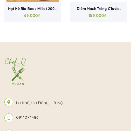
Hạt Kê Bio Bees Millet 200g
Diêm Mạch Trắng C’lavie
– Nấu Cháo, Làm Bột Ăn
69.000₫
200g – Hạt Quinoa Hữu Cơ,
159.000₫
Dặm, Hỗ Trợ Tiêu Hóa Tốt
Ăn Eat Clean, Nấu Cháo &
Salad Healthy
La Khê, Hà Đông, Hà Nội
091 107 1486