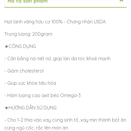
Mô tả sản phẩm
Hạt lanh vàng hữu cơ 100% - Chứng nhận USDA
Trọng lượng: 200gram
★CÔNG DỤNG
- Cân bằng nội tiết nữ, giúp làn da tóc khoẻ mạnh
- Giảm cholesterol
- Giúp sức khỏe tiêu hóa
- Hàm lượng cao axit béo Omega-3
★HƯỚNG DẪN SỬ DỤNG:
- Cho 1-2 thìa vào xay cùng sinh tố, xay mịn thành bột ăn
cùng ngũ cốc, rắc lên món ăn