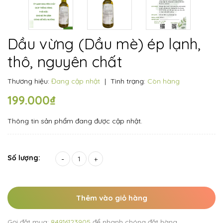
Dầu vừng (Dầu mè) ép lạnh,
thô, nguyên chất
Thương hiệu:
Đang cập nhật
|
Tình trạng:
Còn hàng
199.000₫
Thông tin sản phẩm đang được cập nhật.
Số lượng:
-
+
Thêm vào giỏ hàng
Gọi đặt mua:
84916123905
để nhanh chóng đặt hàng