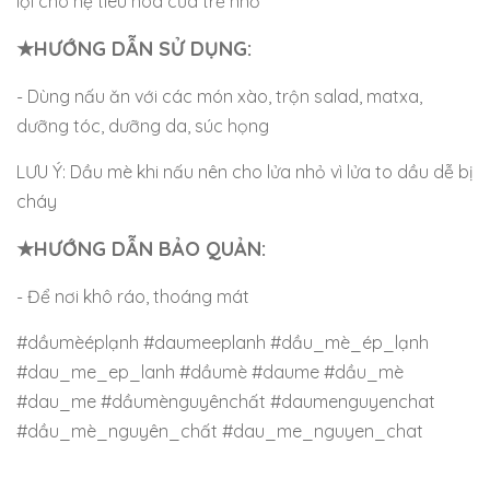
lợi cho hệ tiêu hóa của trẻ nhỏ
★HƯỚNG DẪN SỬ DỤNG:
- Dùng nấu ăn với các món xào, trộn salad, matxa,
dưỡng tóc, dưỡng da, súc họng
LƯU Ý: Dầu mè khi nấu nên cho lửa nhỏ vì lửa to dầu dễ bị
cháy
★HƯỚNG DẪN BẢO QUẢN:
- Để nơi khô ráo, thoáng mát
#dầumèéplạnh #daumeeplanh #dầu_mè_ép_lạnh
#dau_me_ep_lanh #dầumè #daume #dầu_mè
#dau_me #dầumènguyênchất #daumenguyenchat
#dầu_mè_nguyên_chất #dau_me_nguyen_chat