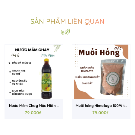
SẢN PHẨM LIÊN QUAN
Nước Mắm Chay Mộc Miên -
Muối hồng Himalaya 100% tự
Vị Thanh Đậm Đà - 840ml -
79.000₫
79.000₫
nhiên
Nguyên Liệu Tự Nhiên