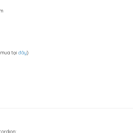
êm
mua tại
đây
)
ordion: