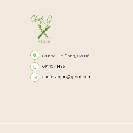
La Khê, Hà Đông, Hà Nội
091 107 1486
chefq.vegan@gmail.com