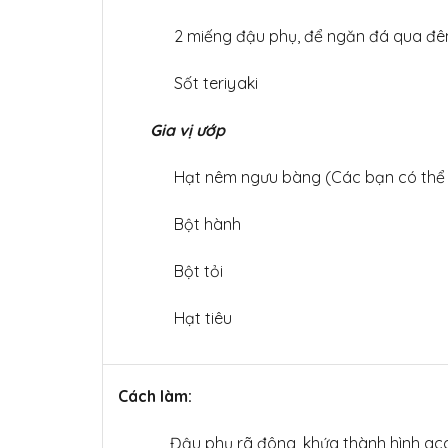
2
miếng đậu phụ, để ngăn đá qua đ
Sốt teriyaki
Gia vị ướp
Hạt nêm ngưu bàng (Các bạn có thể 
Bột hành
Bột tỏi
Hạt tiêu
Cách làm:
Đậu phụ rã đông, khứa thành hình acc