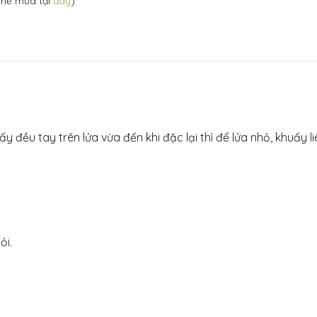
thể mua tại
đây
)
y đều tay trên lửa vừa đến khi đặc lại thì để lửa nhỏ, khuấy li
ỏi.