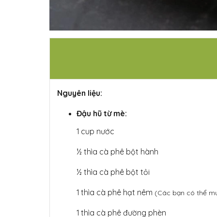
Nguyên liệu:
Đậu hũ từ mè:
1 cup nước
½ thìa cà phê bột hành
½ thìa cà phê bột tỏi
1 thìa cà phê hạt nêm
(Các bạn có thể m
1 thìa cà phê đường phèn