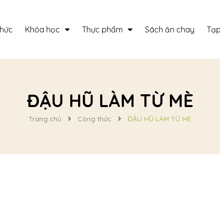
thức
Khóa học
Thực phẩm
Sách ăn chay
Tạp
ĐẬU HŨ LÀM TỪ MÈ
Trang chủ
Công thức
ĐẬU HŨ LÀM TỪ MÈ