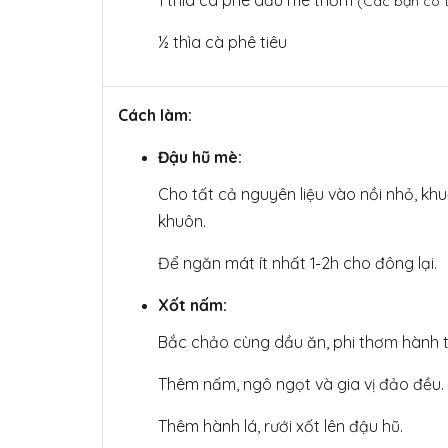
(Các bạn có 
½ thìa cà phê tiêu
Cách làm:
Đậu hũ mè:
Cho tất cả nguyên liệu vào nồi nhỏ, khuấ
khuôn.
Để ngăn mát ít nhất 1-2h cho đông lại.
Xốt nấm:
Bắc chảo cùng dầu ăn, phi thơm hành t
Thêm nấm, ngô ngọt và gia vị đảo đều.
Thêm hành lá, rưới xốt lên đậu hũ.