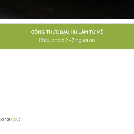
CÔNG THỨC ĐẬU HŨ LÀM TỪ MÈ
Khẩu phần: 2 - 3 người ăn
ua tại
đây
)