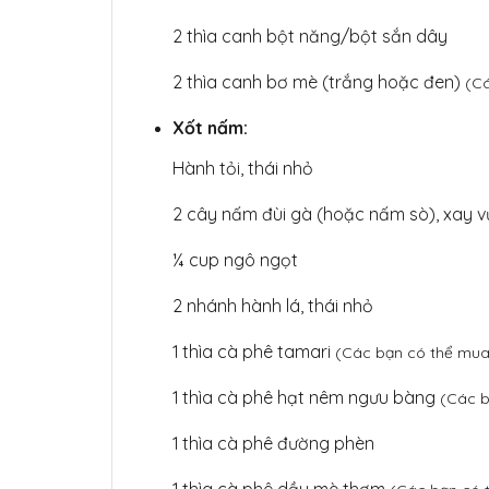
2 thìa canh bột năng/bột sắn dây
2 thìa canh bơ mè (trắng hoặc đen)
(Cá
Xốt nấm:
Hành tỏi, thái nhỏ
2 cây nấm đùi gà (hoặc nấm sò), xay v
¼ cup ngô ngọt
2 nhánh hành lá, thái nhỏ
1 thìa cà phê tamari
(Các bạn có thể mua
1 thìa cà phê hạt nêm ngưu bàng
(Các b
1 thìa cà phê đường phèn
1 thìa cà phê dầu mè thơm