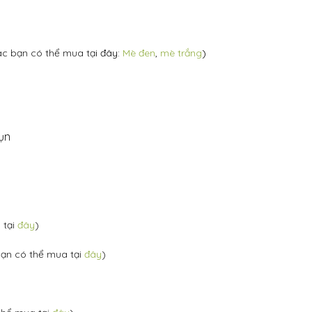
c bạn có thể mua tạ
i đây:
Mè đen
,
mè trắng
)
ụn
 tại
đây
)
ạn có thể mua tại
đây
)