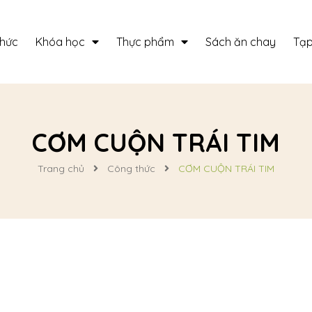
thức
Khóa học
Thực phẩm
Sách ăn chay
Tạp
CƠM CUỘN TRÁI TIM
Trang chủ
Công thức
CƠM CUỘN TRÁI TIM