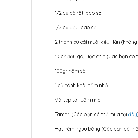
1/2 củ cà rốt, bào sợi
1/2 củ đậu. bào sợi
2
thanh củ cải muối kiểu Hàn (không
50gr đậu gà, luộc chín (Các bạn có 
100gr nấm sò
1
củ hành khô, băm nhỏ
Vài tép tỏi, băm nhỏ
Tamari (Các bạn có thể mua tại
đây
Hạt nêm ngưu bàng (Các bạn có thể