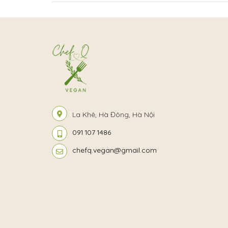
La Khê, Hà Đông, Hà Nội
091 107 1486
chefq.vegan@gmail.com