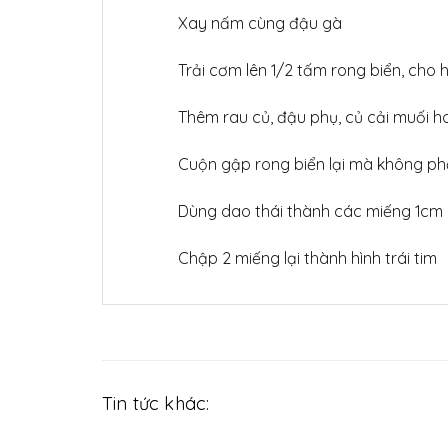
Xay nấm cùng đậu gà
Trải cơm lên 1/2 tấm rong biển, cho
Thêm rau củ, đậu phụ, củ cải muối ho
Cuộn gập rong biển lại mà không ph
Dùng dao thái thành các miếng 1cm
Chập 2 miếng lại thành hình trái tim
Tin tức khác: