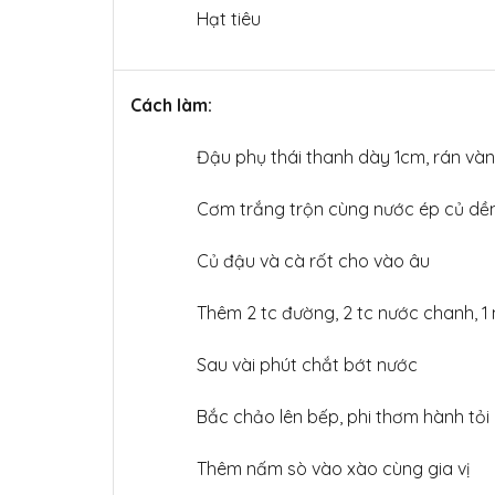
Hạt tiêu
Cách làm:
Đậu phụ thái thanh dày 1cm, rán vàn
Cơm trắng trộn cùng nước ép củ dền
Củ
đậu và cà rốt cho vào âu
Thêm 2 tc đường, 2 tc nước chanh, 
Sau vài phút chắt bớt nước
Bắc chảo lên bếp, phi thơm hành tỏi
Thêm nấm sò vào xào cùng gia vị