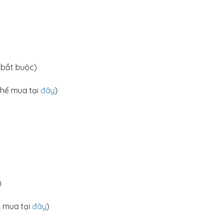
 bắt buộc)
thể mua tại
đây
)
)
 mua tại
đây
)