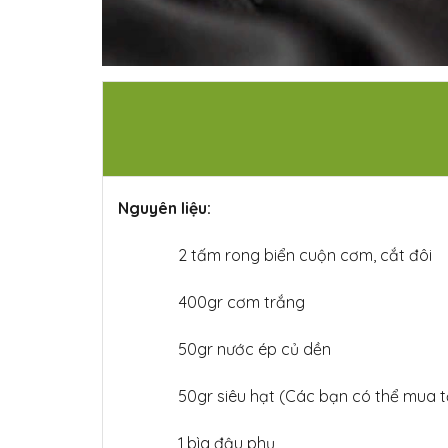
Nguyên liệu:
2
tấm rong biển cuộn cơm, cắt đôi
400gr cơm trắng
50gr nước ép củ dền
50gr siêu hạt (Các bạn có thể mua t
1
bìa đậu phụ