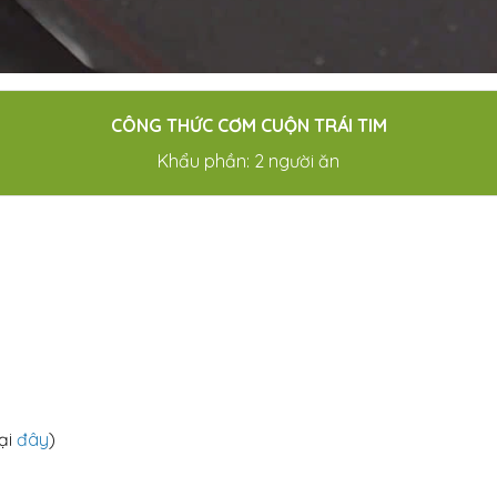
CÔNG THỨC CƠM CUỘN TRÁI TIM
Khẩu phần: 2 người ăn
ại
đây
)