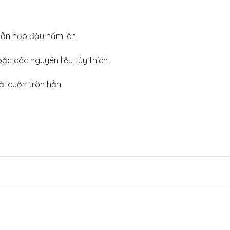
 hỗn hợp đậu nấm lên
ặc các nguyên liệu tùy thích
ải cuộn tròn hẳn