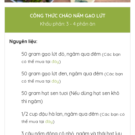
CÔNG THỨC CHÁO NẤM GẠO LỨT
Khẩu phần: 3 - 4 phần ăn
Nguyên liệu:
50 gram gạo lứt đỏ, ngâm qua đêm
(Các bạn
có thể mua tại
đây
)
50 gram gạo lứt đen, ngâm qua đêm
(Các bạn
có thể mua tại
đây
)
50 gram hạt sen tươi (Nếu dùng hạt sen khô
thì ngâm)
1/2 cup đậu hà lan, ngâm qua đêm
(Các bạn có
thể mua tại
đây
)
3 cây nấm đông cô nhỏ, ngâm và thái hạt lựu