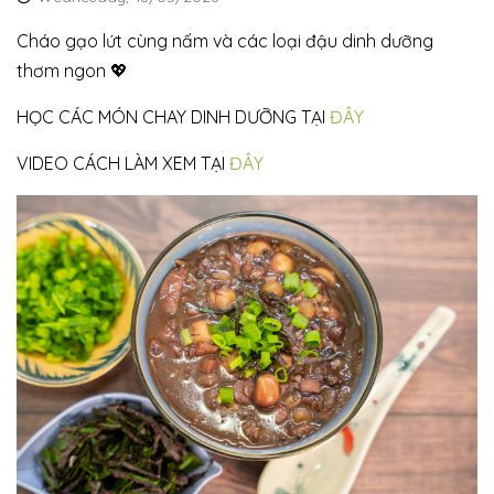
Cháo gạo lứt cùng nấm và các loại đậu dinh dưỡng
thơm ngon 💖
HỌC CÁC MÓN CHAY DINH DƯỠNG TẠI
ĐÂY
VIDEO CÁCH LÀM XEM TẠI
ĐÂY