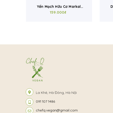
ec
Yến Mạch Hữu Cơ Markal
Diê
Oats
500g – Ngũ Cốc Ăn Sáng
159.000₫
200g
 Xơ,
Healthy, Nấu Sữa Hạt, Làm
Ăn 
Bánh
La Khê, Hà Đông, Hà Nội
091 107 1486
chefq.vegan@gmail.com