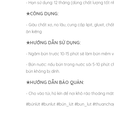
- Hạn sử dụng: 12 tháng (dùng chất lượng tốt n
★CÔNG DỤNG:
- Giàu chất xơ, no lâu, cung cấp lipit, gluxit, 
ăn kiêng
★HƯỚNG DẪN SỬ DỤNG:
- Ngâm bún trước 10-15 phút sẽ làm bún mềm v
- Bún nước: nấu bún trong nước sôi 5-10 phút 
bún không bị dính.
★HƯỚNG DẪN BẢO QUẢN:
- Cho vào túi, hũ kín để nơi khô ráo thoáng mát
#búnlứt #bunlut #bún_lứt #bun_lut #thuanch