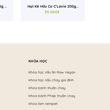
 –
Hạt Kê Hữu Cơ C’Lavie 200g |
Hạt Mè 
,
Organic Millet Ăn Dặm, Nấu
55.000₫
– Or
Cháo, Sữa Hạt, Eat Clean
Bánh,
K
KHÓA HỌC
Khóa học nấu ăn Raw Vegan
Khóa học nấu chay gia đình
Khóa bánh thuần chay
Khóa bánh Pháp thuần chay
Khóa làm tempeh