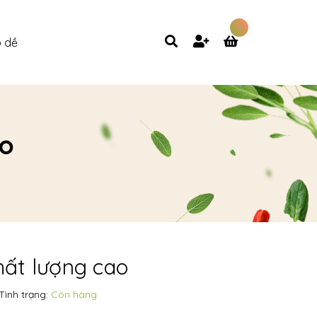
 dề
ao
chất lượng cao
Tình trạng:
Còn hàng