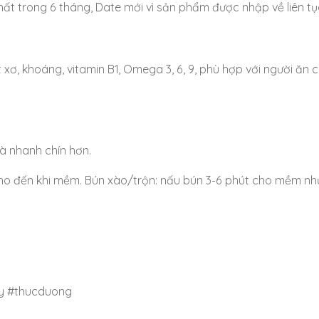
hất trong 6 tháng, Date mới vì sản phẩm được nhập về liên tụ
chất xơ, khoáng, vitamin B1, Omega 3, 6, 9, phù hợp với người ă
à nhanh chín hơn.
cho đến khi mềm. Bún xào/trộn: nấu bún 3-6 phút cho mềm nh
ay #thucduong