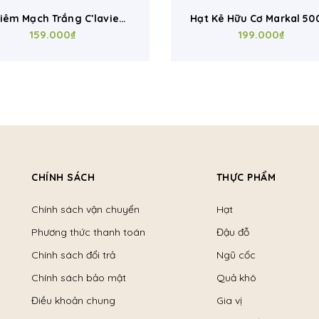
m Mạch Trắng C’lavie
Hạt Kê Hữu Cơ Markal 500g
 – Hạt Quinoa Hữu Cơ,
159.000₫
Ăn Dặm, Ăn Chay, Làm Sữa
199.000₫
Eat Clean, Nấu Cháo &
Nấu Cháo
Salad Healthy
CHÍNH SÁCH
THỰC PHẨM
Chính sách vận chuyển
Hạt
Phương thức thanh toán
Đậu đỗ
Chính sách đổi trả
Ngũ cốc
Chính sách bảo mật
Quả khô
Điều khoản chung
Gia vị