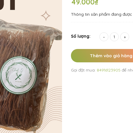
49.000₫
Thông tin sản phẩm đang được 
Số lượng:
-
+
Thêm vào giỏ hàng
Gọi đặt mua:
84916123905
để nh