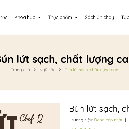
thức
Khóa học
Thực phẩm
Sách ăn chay
Tạp
ún lứt sạch, chất lượng c
Trang chủ
Ngũ cốc
Bún lứt sạch, chất lượng cao
Bún lứt sạch, 
Thương hiệu:
Đang cập nhật
|