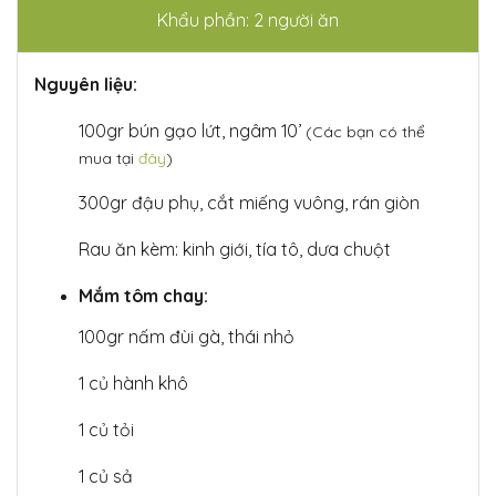
Khẩu phần: 2 người ăn
Nguyên liệu:
100gr bún gạo lứt, ngâm 10’
(Các bạn có thể
mua tại
đây
)
300gr đậu phụ, cắt miếng vuông, rán giòn
Rau ăn kèm: kinh giới, tía tô, dưa chuột
Mắm tôm chay:
100gr nấm đùi gà, thái nhỏ
1 củ hành khô
1 củ tỏi
1 củ sả