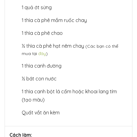
1 quả ớt sừng
1 thìa cà phê mắm ruốc chay
1 thìa cà phê chao
½ thìa cà phê hạt nêm chay
(Các bạn có thể
mua tại
đây
)
1 thìa canh đường
½ bát con nước
1 thìa canh bột lá cẩm hoặc khoai lang tím
(tạo màu)
Quất vắt ăn kèm
Cách làm: