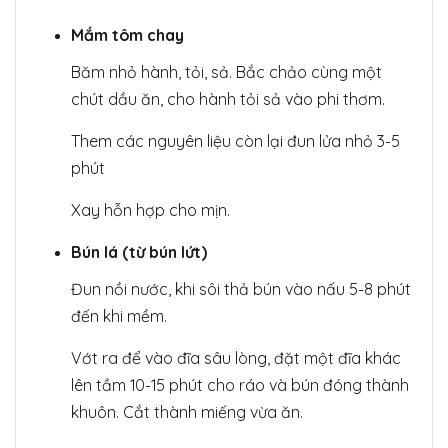
Mắm tôm chay
Băm nhỏ hành, tỏi, sả. Bắc chảo cùng một
chút dầu ăn, cho hành tỏi sả vào phi thơm.
Them các nguyên liệu còn lại đun lửa nhỏ 3-5
phút
Xay hỗn hợp cho mịn.
Bún lá (từ bún lứt)
Đun nồi nước, khi sôi thả bún vào nấu 5-8 phút
đến khi mềm.
Vớt ra để vào đĩa sâu lòng, đặt một đĩa khác
lên tầm 10-15 phút cho ráo và bún đóng thành
khuôn. Cắt thành miếng vừa ăn.