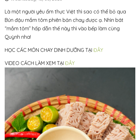
Là một người yêu ẩm thực Việt thì sao có thể bỏ qua
Bún đậu mắm tôm phiên bản chay được ạ. Nhìn bát
“mắm tôm” hấp dẫn thế này thì vào bếp làm cùng
Quỳnh nha!
HỌC CÁC MÓN CHAY DINH DƯỠNG TẠI
ĐÂY
VIDEO CÁCH LÀM XEM TẠI
ĐÂY