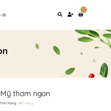
 dề
on
 Mỹ thơm ngon
Tình trạng:
Hết hàng