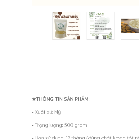
★THÔNG TIN SẢN PHẨM:
- Xuất xứ: Mỹ
- Trọng lượng: 500 gram
- Hạn sử dụng: 12 tháng (dùng chất lượng tốt n