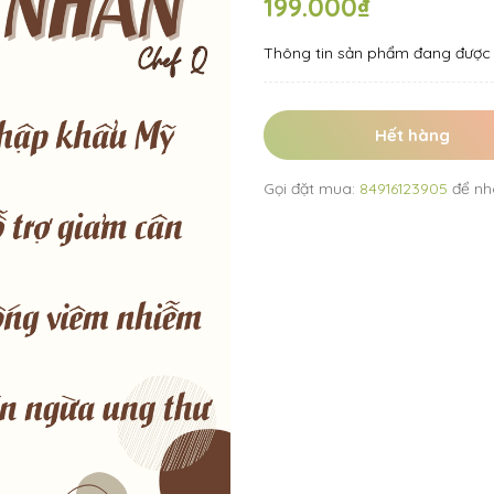
199.000₫
Thông tin sản phẩm đang được 
Hết hàng
Gọi đặt mua:
84916123905
để nh