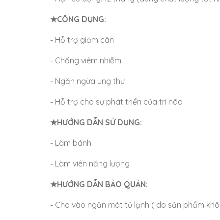
★CÔNG DỤNG:
- Hỗ trợ giảm cân
- Chống viêm nhiễm
- Ngăn ngừa ung thư
- Hỗ trợ cho sự phát triển của trí não
★HƯỚNG DẪN SỬ DỤNG:
- Làm bánh
- Làm viên năng lượng
★HƯỚNG DẪN BẢO QUẢN:
- Cho vào ngăn mát tủ lạnh ( do sản phẩm kh