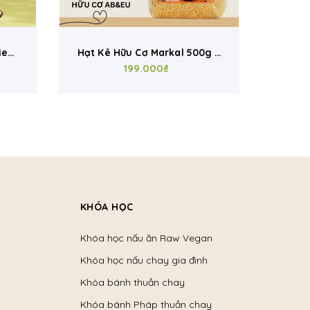
0g –
Hạt Mè Vàng Hữu Cơ C’LAVIE
ữa,
– Organic Sesame Làm
99.000₫
Bánh, Sữa Hạt, Ăn Chay,
Keto, Eat Clean
KHÓA HỌC
Khóa học nấu ăn Raw Vegan
Khóa học nấu chay gia đình
Khóa bánh thuần chay
Khóa bánh Pháp thuần chay