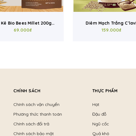
iêm Mạch Trắng C’lavie
Hạt Kê Hữu Cơ Markal 50
0g – Hạt Quinoa Hữu Cơ,
159.000₫
Ăn Dặm, Ăn Chay, Làm S
199.000₫
n Eat Clean, Nấu Cháo &
Nấu Cháo
Salad Healthy
CHÍNH SÁCH
THỰC PHẨM
Chính sách vận chuyển
Hạt
Phương thức thanh toán
Đậu đỗ
Chính sách đổi trả
Ngũ cốc
Chính sách bảo mật
Quả khô