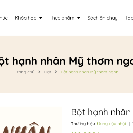
thức
Khóa học
Thực phẩm
Sách ăn chay
Tạp
ột hạnh nhân Mỹ thơm ng
Trang chủ
Hạt
Bột hạnh nhân Mỹ thơm ngon
Bột hạnh nhân
Thương hiệu:
Đang cập nhật
|