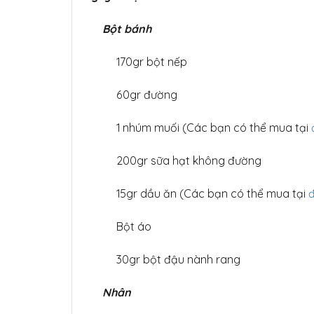
Bột bánh
170gr bột nếp
60gr đường
1 nhúm muối (Các bạn có thể mua tại
200gr sữa hạt không đường
15gr dầu ăn (Các bạn có thể mua tại
Bột áo
30gr bột đậu nành rang
Nhân