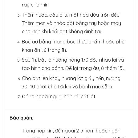
rây cho mịn
Thêm nước, dầu oliu, mật hoa dừa trộn đều.
Thêm men và nhào bột bằng tay hoặc máy
cho đến khi khối bột không dính tay.
Bọc âu bằng màng bọc thực phẩm hoặc phủ
khăn ẩm, ủ trong 1h.
Sau 1h, bật lò nướng nóng 170 độ, nhào lại và
tạo hình cho bánh. Để lại trong âu, ủ thêm 15’.
Cho bột lên khay nướng lót giấy nến, nướng
30-40 phút cho tới khi vỏ bánh nâu sẫm.
Để ra ngoài nguội hẳn rồi cắt lát.
Bảo quản:
Trong hộp kín, để ngoài 2-3 hôm hoặc ngăn